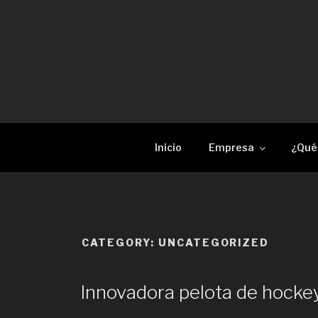
Skip
to
content
RECAM LÀSER
Enginyeria i construcció metàl·lica Tall per 
Inicio
Empresa
¿Qué
CATEGORY:
UNCATEGORIZED
Innovadora pelota de hocke