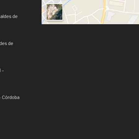
Caldes de
ldes de
l –
l – Córdoba