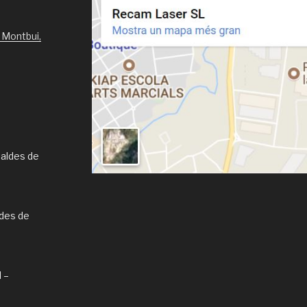
 Montbui,
Caldes de
ldes de
l –