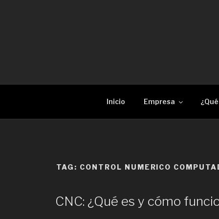
Skip
to
content
RECAM LÀSER
Enginyeria i construcció metàl·lica Tall per 
Inicio
Empresa
¿Qué
TAG:
CONTROL NUMERICO COMPUTA
CNC: ¿Qué es y cómo funci