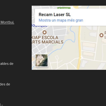
 Montbui,
Caldes de
ldes de
l –