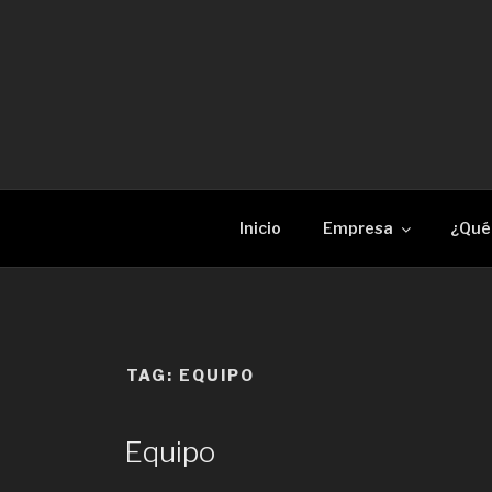
RECAM LÀSER
Enginyeria i construcció metàl·lica Tall per 
Inicio
Empresa
¿Qué
TAG:
EQUIPO
Equipo