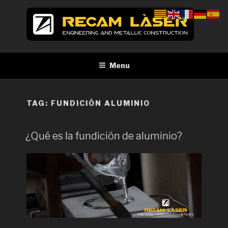
Skip
to
content
RECAM LÀSER
Enginyeria i construcció metàl·lica Tall per làser Barcelona
Menu
TAG:
FUNDICIÓN ALUMINIO
¿Qué es la fundición de aluminio?