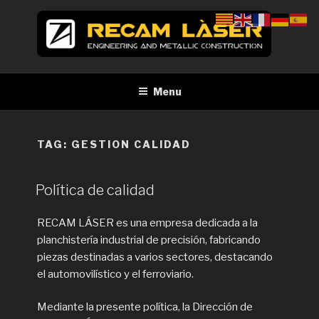
Skip
to
content
RECAM LÀSER
Enginyeria i construcció metàl·lica Tall per làser Barcelona
Menu
TAG:
GESTION CALIDAD
Política de calidad
RECAM LÁSER es una empresa dedicada a la
planchistería industrial de precisión, fabricando
piezas destinadas a varios sectores, destacando
el automovilístico y el ferroviario.
Mediante la presente política, la Dirección de