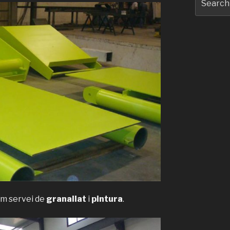
for:
im servei de
granallat
i
pintura
.