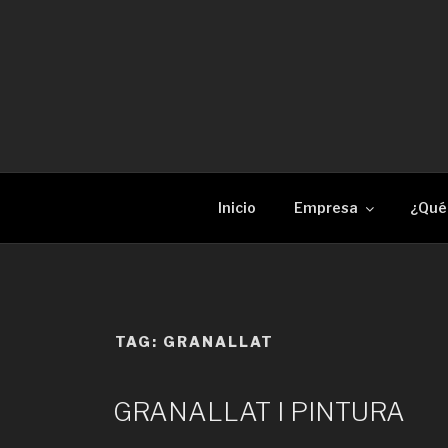
Skip
to
content
RECAM LÀSER
Enginyeria i construcció metàl·lica Tall per 
Inicio
Empresa
¿Qué
TAG:
GRANALLAT
GRANALLAT I PINTURA