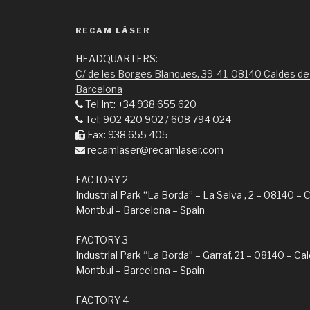
RECAM LÀSER
HEADQUARTERS:
C/ de les Borges Blanques, 39-41, 08140 Caldes de
Barcelona
Tel Int: +34 938 655 620
Tel: 902 420 902 / 608 794 024
Fax: 938 655 405
recamlaser@recamlaser.com
FACTORY 2
Industrial Park “La Borda” – La Selva , 2 – 08140 – 
Montbui – Barcelona – Spain
FACTORY 3
Industrial Park “La Borda” – Garraf, 21 – 08140 – Ca
Montbui – Barcelona – Spain
FACTORY 4