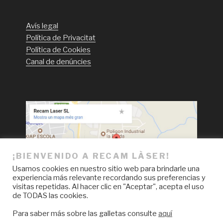
Avís legal
Política de Privacitat
Política de Cookies
Canal de denúncies
¡BIENVENIDO A RECAM LÀSER!
Usamos cookies en nuestro sitio web para brindarle una
experiencia más relevante recordando sus preferencias y
visitas repetidas. Al hacer clic en "Aceptar", acepta el uso
de TODAS las cookies.
Para saber más sobre las galletas consulte
aquí
Facebook
LinkedIn
Instagram
YouTube