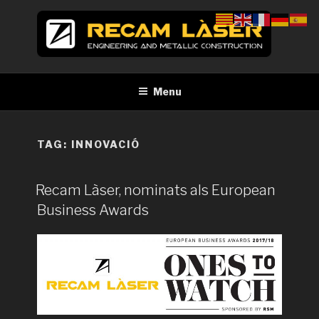
Skip
to
content
RECAM LÀSER
Enginyeria i construcció metàl·lica Tall per làser Barcelona
Menu
TAG:
INNOVACIÓ
Recam Làser, nominats als European
Business Awards