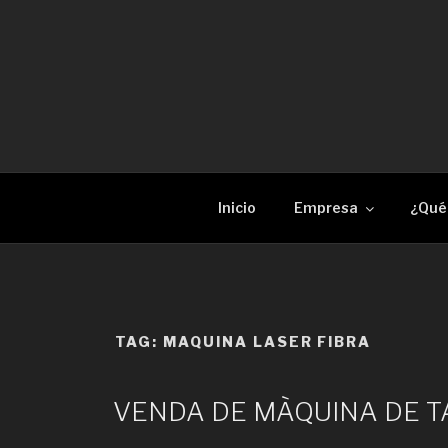
Skip
to
content
RECAM LÀSER
Enginyeria i construcció metàl·lica Tall per 
Inicio
Empresa
¿Qué
TAG:
MAQUINA LASER FIBRA
VENDA DE MÀQUINA DE T