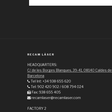
RECAM LÀSER
HEADQUARTERS:
C/ de les Borges Blanques, 39-41, 08140 Caldes de
Barcelona
Tel Int: +34 938 655 620
Tel: 902 420 902 / 608 794 024
Fax: 938 655 405
recamlaser@recamlaser.com
FACTORY 2