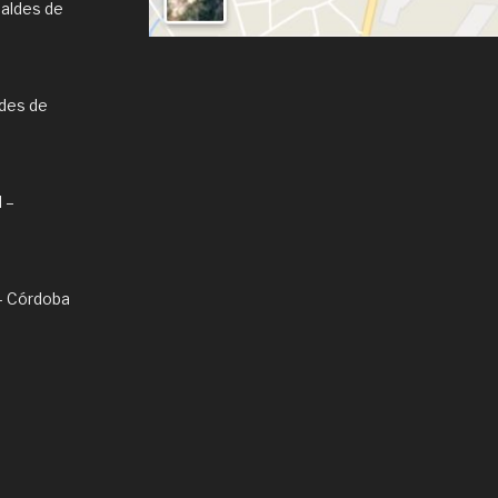
Caldes de
ldes de
l –
l – Córdoba