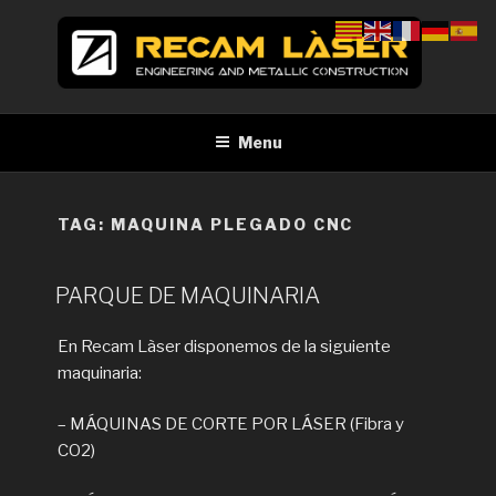
Skip
to
content
RECAM LÀSER
Enginyeria i construcció metàl·lica Tall per làser Barcelona
Menu
TAG:
MAQUINA PLEGADO CNC
PARQUE DE MAQUINARIA
En Recam Làser disponemos de la siguiente
maquinaria:
– MÁQUINAS DE CORTE POR LÁSER (Fibra y
CO2)