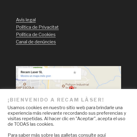
Avís legal
Política de Privacitat
Política de Cookies
Canal de denúncies
¡BIENVENIDO A RECAM LÀSER!
Usamos cookies en nuestro sitio web para brindarle una
experiencia más relevante recordando sus preferencias y
visitas repetidas. Al hacer clic en "Aceptar", acepta el uso
de TODAS las cookies.
Para saber más sobre las galletas consulte
aquí