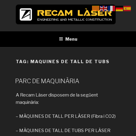
Skip
to
content
RECAM LÀSER
Enginyeria i construcció metàl·lica Tall per làser Barcelona
Menu
TAG:
MAQUINES DE TALL DE TUBS
PARC DE MAQUINÀRIA
A Recam Làser disposem de la següent
maquinària:
– MÀQUINES DE TALL PER LÀSER (Fibra i CO2)
– MÀQUINES DE TALL DE TUBS PER LÀSER