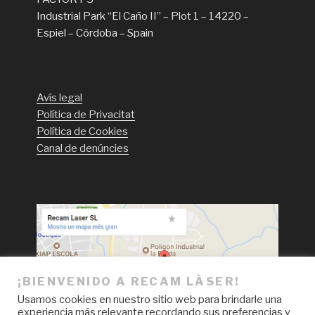
Industrial Park “El Caño II” – Plot 1 – 14220 –
Espiel – Córdoba – Spain
Avís legal
Política de Privacitat
Política de Cookies
Canal de denúncies
¡BIENVENIDO A RECAM LÀSER!
Usamos cookies en nuestro sitio web para brindarle una
experiencia más relevante recordando sus preferencias y