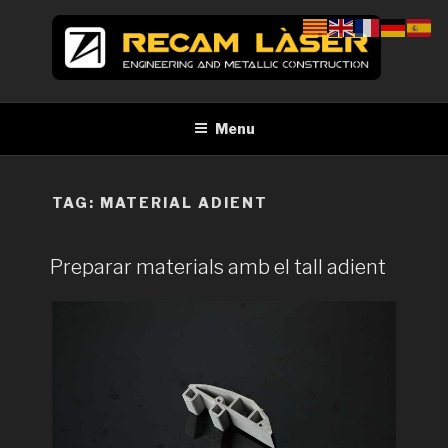
Skip
to
content
RECAM LÀSER
Enginyeria i construcció metàl·lica Tall per làser Barcelona
Menu
TAG:
MATERIAL ADIENT
Preparar materials amb el tall adient