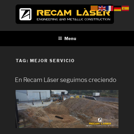
Skip
to
content
RECAM LÀSER
Enginyeria i construcció metàl·lica Tall per làser Barcelona
Menu
TAG:
MEJOR SERVICIO
En Recam Láser seguimos creciendo