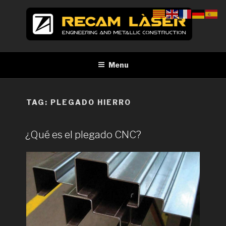
Skip
to
content
RECAM LÀSER
Enginyeria i construcció metàl·lica Tall per làser Barcelona
Menu
TAG:
PLEGADO HIERRO
¿Qué es el plegado CNC?