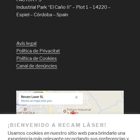
Industrial Park “El Caño II” – Plot 1 – 14220 –
Espiel – Córdoba – Spain
Avís legal
Política de Privacitat
Política de Cookies
Canal de denúncies
¡BIENVENIDO A RECAM LÀSER!
Usamos cookies en nuestro sitio web para brindarle una
experiencia más relevante recordando sus preferencias y