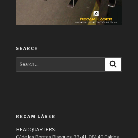
SEARCH
Search
Search
for:
RECAM LÀSER
HEADQUARTERS:
C/ de les Borges Blanques, 39-41, 08140 Caldes