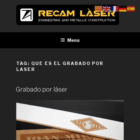
Skip
to
content
RECAM LÀSER
Enginyeria i construcció metàl·lica Tall per làser Barcelona
Menu
TAG:
QUE ES EL GRABADO POR
LASER
Grabado por láser