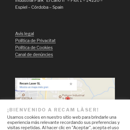
Industrial Park “El Caño II” – Plot 1 – 14220 –
Espiel – Córdoba – Spain
Avís legal
Política de Privacitat
Política de Cookies
Canal de denúncies
¡BIENVENIDO A RECAM LÀSER!
Usamos cookies en nuestro sitio web para brindarle una
experiencia más relevante recordando sus preferencias y
visitas repetidas. Al hacer clic en "Aceptar", acepta el uso