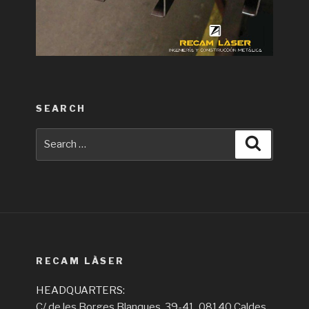
SEARCH
Search
Search
for:
RECAM LÀSER
HEADQUARTERS:
C/ de les Borges Blanques, 39-41, 08140 Caldes