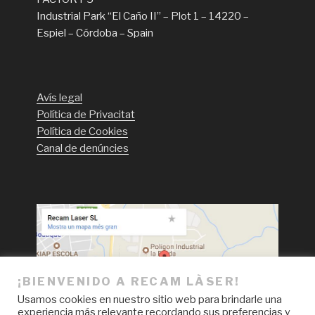
Industrial Park “El Caño II” – Plot 1 – 14220 –
Espiel – Córdoba – Spain
Avís legal
Política de Privacitat
Política de Cookies
Canal de denúncies
¡BIENVENIDO A RECAM LÀSER!
Usamos cookies en nuestro sitio web para brindarle una
experiencia más relevante recordando sus preferencias y