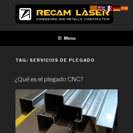
Skip
to
content
RECAM LÀSER
Enginyeria i construcció metàl·lica Tall per làser Barcelona
Menu
TAG:
SERVICIOS DE PLEGADO
¿Qué es el plegado CNC?