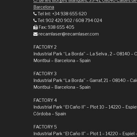
C/ de les Borges Blanques, 39-41, 08140 Caldes de
Barcelona
Tel Int: +34 938 655 620
Tel: 902 420 902 / 608 794 024
Fax: 938 655 405
recamlaser@recamlaser.com
FACTORY 2
Industrial Park “La Borda” – La Selva , 2 – 08140 – 
Montbui – Barcelona – Spain
FACTORY 3
Industrial Park “La Borda” – Garraf, 21 – 08140 – Ca
Montbui – Barcelona – Spain
FACTORY 4
Industrial Park “El Caño II” – Plot 10 – 14220 – Espie
Córdoba – Spain
FACTORY 5
Industrial Park “El Caño II” – Plot 1 – 14220 – Espie