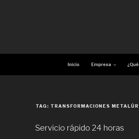
Skip
to
content
RECAM LÀSER
Enginyeria i construcció metàl·lica Tall per 
Inicio
Empresa
¿Qué
TAG:
TRANSFORMACIONES METALÚR
Servicio rápido 24 horas