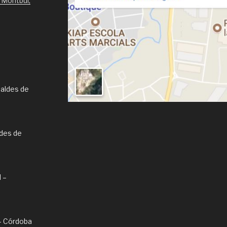
 Montbui,
Caldes de
ldes de
l –
l – Córdoba