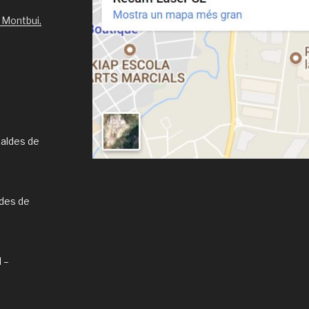
 Montbui,
Caldes de
ldes de
l –