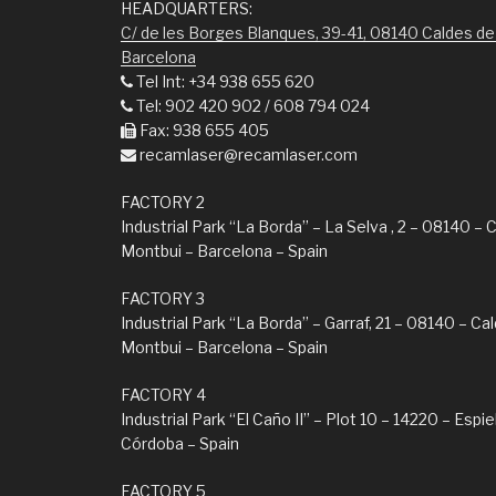
HEADQUARTERS:
C/ de les Borges Blanques, 39-41, 08140 Caldes de
Barcelona
Tel Int: +34 938 655 620
Tel: 902 420 902 / 608 794 024
Fax: 938 655 405
recamlaser@recamlaser.com
FACTORY 2
Industrial Park “La Borda” – La Selva , 2 – 08140 – 
Montbui – Barcelona – Spain
FACTORY 3
Industrial Park “La Borda” – Garraf, 21 – 08140 – Ca
Montbui – Barcelona – Spain
FACTORY 4
Industrial Park “El Caño II” – Plot 10 – 14220 – Espie
Córdoba – Spain
FACTORY 5