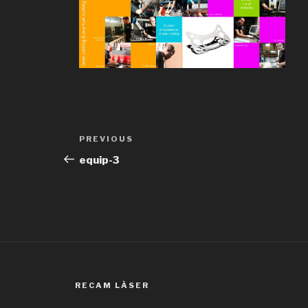
Post
Previous
PREVIOUS
navigation
Post
equip-3
RECAM LÀSER