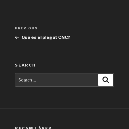
Post
Previous
PREVIOUS
navigation
Post
Què és el plegat CNC?
SEARCH
Search
Search
for:
RECAM LÀSER