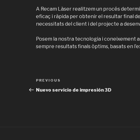
A Recam Làser realitzem un procés determin
eficaç i ràpida per obtenir el resultar final 
necessitats del client i del projecte a desen
Posem la nostra tecnologia i coneixement al 
sempre resultats finals òptims, basats en l’ex
Post
Previous
PREVIOUS
navigation
Post
Nuevo servicio de impresión 3D