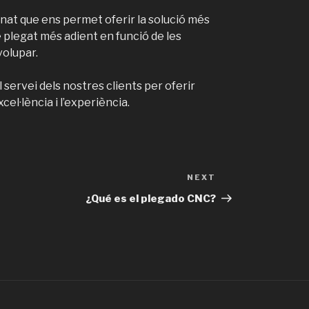
at que ens permet oferir la solució més
de plegat més adient en funció de les
volupar.
servei dels nostres clients per oferir
cel·lència i l’experiència.
NEXT
Next
Post
¿Qué es el plegado CNC?