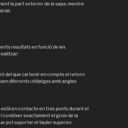
nt la part exterior de la xapa, mentre
icial.
ents resultats en funció de les
ealitzar:
rò del que cal tenir en compte el retorn
eixen diferents utillatges amb angles
 està en contacte en tres punts durant el
ri conèixer exactament el gruix de la
ue pot suportar el tauler superior.