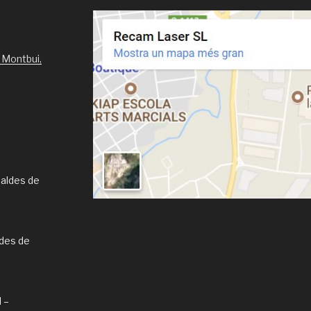
 Montbui,
Caldes de
ldes de
l –