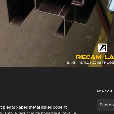
SEARCH
Search
for:
t plegar xapes metàl·liques podent
ó i amb la reducció de possible errors. Ja