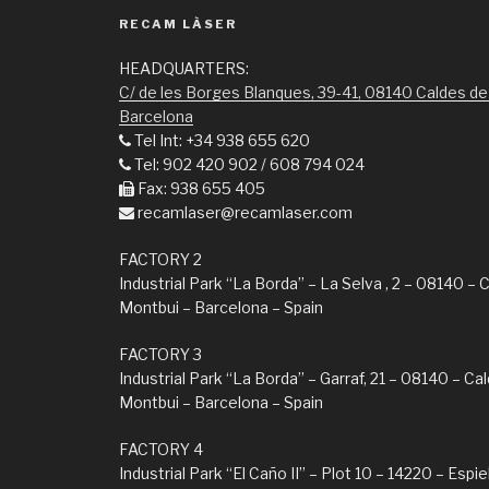
RECAM LÀSER
HEADQUARTERS:
C/ de les Borges Blanques, 39-41, 08140 Caldes de
Barcelona
Tel Int: +34 938 655 620
Tel: 902 420 902 / 608 794 024
Fax: 938 655 405
recamlaser@recamlaser.com
FACTORY 2
Industrial Park “La Borda” – La Selva , 2 – 08140 – 
Montbui – Barcelona – Spain
FACTORY 3
Industrial Park “La Borda” – Garraf, 21 – 08140 – Ca
Montbui – Barcelona – Spain
FACTORY 4
Industrial Park “El Caño II” – Plot 10 – 14220 – Espie