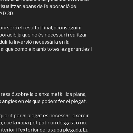
ualitzar, abans de l’elaboració del
CAD 3D.
om serà el resultat final, aconseguim
boració ja que no és necessari realitzar
uir la inversió necessària en la
nal que compleix amb totes les garanties i
ressió sobre la planxa metàl·lica plana,
s angles en els que podem fer el plegat.
querit per al plegat és necessari exercir
, que la xapa pot patir un desgast o no,
terior i l’exterior de la xapa plegada. La