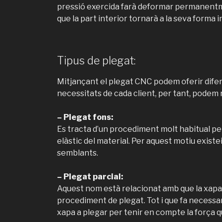
pressió exercida farà deformar permanentme
que la part interior tornarà a la seva forma in
Tipus de plegat:
Mitjançant el plegat CNC podem oferir difer
necessitats de cada client, per tant, podem r
– Plegat fons:
Es tracta d’un procediment molt habitual pe
elàstic del material. Per aquest motiu exist
semblants.
– Plegat parcial:
Aquest nom està relacionat amb que la xapa
procediment de plegat. Tot i que fa necessa
xapa a plegar per tenir en compte la força q