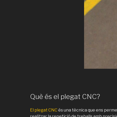
Què és el plegat CNC?
El plegat CNC
és una tècnica que ens perme
realitzar la repetició de treballs amb precisi