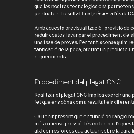
que les nostres tecnologies ens permeten vis
producte, el resultat final gràcies a l’ús del 
Amb aquesta previsualització i previsió de c
reduir costos i avançar el procediment d’ela
una fase de proves. Per tant, aconseguim red
fabricació de la peça, oferint un producte fi
requeriments.
Procediment del plegat CNC
Realitzar el plegat CNC implica exercir una p
fet que ens dóna com a resultat els diferent
Cal tenir present que en funció de l’angle re
més o menys pressió. I és en funció d’aquesta
així com esforços que actuen sobre la cara in