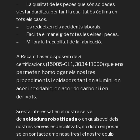
– La qualitat de les peces que són soldades
s’estandarditza, per tant la qualitat és òptima en
tots els casos.
– Es redueixen els accidents laborals.
– Facilita el maneig de totes les eines i peces.
– Millora la traçabilitat de la fabricació.
A Recam Làser disposem de 3
(15085-CL1, 3834 i 1090)
que ens
certificacions
permeten homologar els nostres
procediments i soldadors tant en alumini, en
acer inoxidable, en acer de carboni i en
derivats.
Si està interessat en el nostre servei
de
soldadura robotitzada
o en qualsevol dels
nostres serveis especialitzats, no dubti en posar-
se en contacte amb nosaltres i el nostre equip