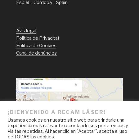
Espiel – Córdoba – Spain
Avís legal
Política de Privacitat
Política de Cookies
Canal de denúncies
¡BIENVENIDO A RECAM LÀSER!
Usamos cookies en nuestro sitio web para brindarle una
experiencia más relevante recordando sus preferencias y
visitas repetidas. Al hacer clic en "Aceptar", acepta el uso
de TODAS las cookies.