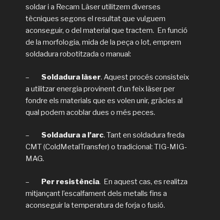
soldar i a Recam Làser utilitzem diverses
tècniques segons el resultat que vulguem
aconseguir, o del material que tractem. En funció
de la morfologia, mida de la peça o lot, emprem
soldadura robotitzada o manual:
–
Soldadura làser
. Aquest procés consisteix
a utilitzar energia provinent d’un feix làser per
fondre els materials que es volen unir, gràcies al
qual podem acoblar dues o més peces.
–
Soldadura a l’arc
. Tant en soldadura freda
CMT (ColdMetalTransfer) o tradicional: TIG-MIG-
MAG.
–
Per resistència
. En aquest cas, es realitza
mitjançant l’escalfament dels metalls fins a
aconseguir la temperatura de forja o fusió.