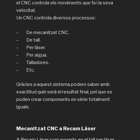
el CNC controla els moviments que fa i la seva
velocitat.
Un CNC controla diversos processos:
– De mecanitzat CNC.
– De tall.
– Per làser.
– Per aigua.
– Talladores.
– Etc.
Gràcies a aquest sistema podem saber amb
exactitud quin serà el resultat final, pel que es
poden crear components en sèrie totalment
iguals.
Mecanitzat CNC a Recam Làser
A Recam Làser som experts en el tall per làser,