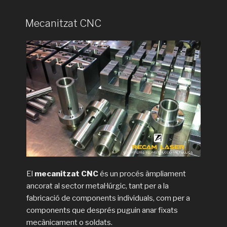
Mecanitzat CNC
El
mecanitzat CNC
és un procés àmpliament
ancorat al sector metal·lúrgic, tant per a la
fabricació de components individuals, com per a
components que després puguin anar fixats
mecànicament o soldats.