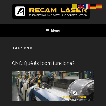
Skip
to
content
RECAM LÀSER
Enginyeria i construcció metàl·lica Tall per làser Barcelona
Menu
TAG:
CNC
CNC: Què és i com funciona?