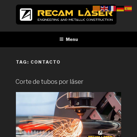
Skip
to
content
RECAM LÀSER
Enginyeria i construcció metàl·lica Tall per làser Barcelona
Menu
TAG:
CONTACTO
Corte de tubos por láser