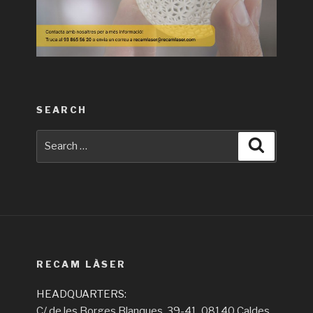
SEARCH
Search
Search
for:
RECAM LÀSER
HEADQUARTERS:
C/ de les Borges Blanques, 39-41, 08140 Caldes