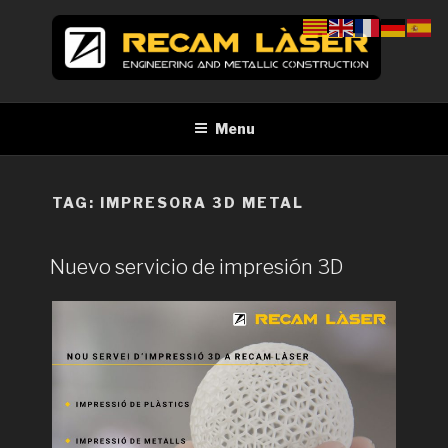
Skip
to
content
RECAM LÀSER
Enginyeria i construcció metàl·lica Tall per làser Barcelona
Menu
TAG:
IMPRESORA 3D METAL
Nuevo servicio de impresión 3D