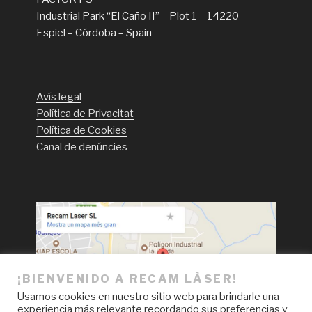
Industrial Park “El Caño II” – Plot 1 – 14220 –
Espiel – Córdoba – Spain
Avís legal
Política de Privacitat
Política de Cookies
Canal de denúncies
¡BIENVENIDO A RECAM LÀSER!
Usamos cookies en nuestro sitio web para brindarle una
experiencia más relevante recordando sus preferencias y