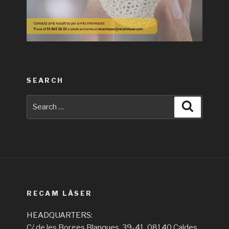
SEARCH
Search
Search
for:
RECAM LÀSER
HEADQUARTERS:
C/ de les Borges Blanques, 39-41, 08140 Caldes