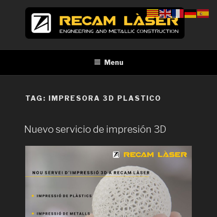
Skip
to
content
RECAM LÀSER
Enginyeria i construcció metàl·lica Tall per làser Barcelona
Menu
TAG:
IMPRESORA 3D PLASTICO
Nuevo servicio de impresión 3D