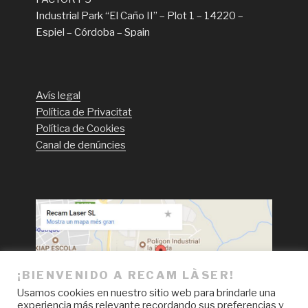
Industrial Park “El Caño II” – Plot 1 – 14220 –
Espiel – Córdoba – Spain
Avís legal
Política de Privacitat
Política de Cookies
Canal de denúncies
¡BIENVENIDO A RECAM LÀSER!
Usamos cookies en nuestro sitio web para brindarle una
experiencia más relevante recordando sus preferencias y