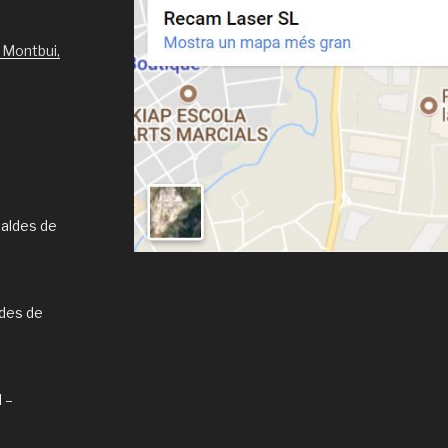
 Montbui,
Caldes de
ldes de
l –