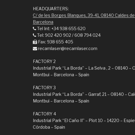
HEADQUARTERS:
C/ de les Borges Blanques, 39-41, 08140 Caldes de
Barcelona
Tel Int: +34 938 655 620
Tel: 902 420 902 / 608 794 024
Fax: 938 655 405
recamlaser@recamlaser.com
FACTORY 2
Industrial Park “La Borda” – La Selva , 2 – 08140 – 
Montbui – Barcelona – Spain
FACTORY 3
Industrial Park “La Borda” – Garraf, 21 – 08140 – Ca
Montbui – Barcelona – Spain
FACTORY 4
Industrial Park “El Caño II” – Plot 10 – 14220 – Espie
Córdoba – Spain