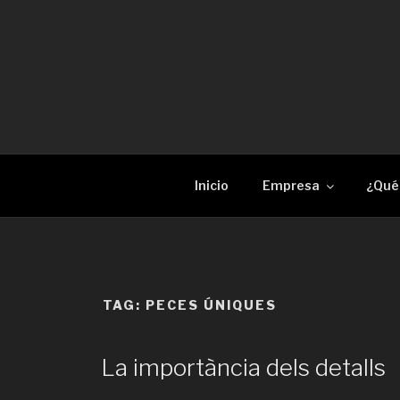
Skip
to
content
RECAM LÀSER
Enginyeria i construcció metàl·lica Tall per 
Inicio
Empresa
¿Qué
TAG:
PECES ÚNIQUES
La importància dels detalls