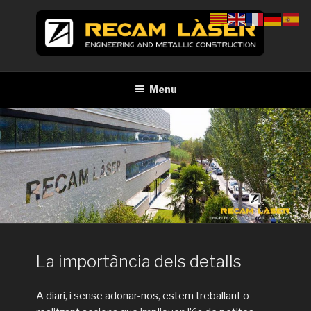
Skip
to
content
RECAM LÀSER
Enginyeria i construcció metàl·lica Tall per làser Barcelona
Menu
La importància dels detalls
A diari, i sense adonar-nos, estem treballant o