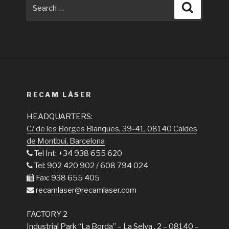
Search
Search
for:
RECAM LÀSER
HEADQUARTERS:
C/ de les Borges Blanques, 39-41, 08140 Caldes
de Montbui, Barcelona
Tel Int: +34 938 655 620
Tel: 902 420 902 / 608 794 024
Fax: 938 655 405
recamlaser@recamlaser.com
FACTORY 2
Industrial Park “La Borda” – La Selva , 2 – 08140 –