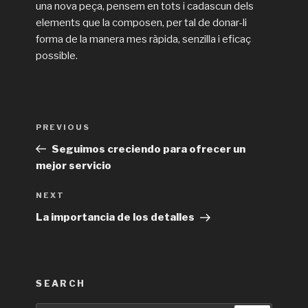
una nova peça, pensem en tots i cadascun dels
elements que la composen, per tal de donar-li
forma de la manera mes ràpida, senzilla i eficaç
possible.
Post
Previous
PREVIOUS
navigation
Post
Seguimos creciendo para ofrecer un
mejor servicio
Next
NEXT
Post
La importancia de los detalles
SEARCH