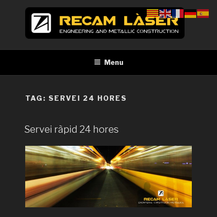
Skip
to
content
RECAM LÀSER
Enginyeria i construcció metàl·lica Tall per làser Barcelona
Menu
TAG:
SERVEI 24 HORES
Servei ràpid 24 hores