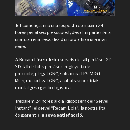
Tot comença amb una resposta de màxim 24
hores per al seu pressupost, des d’un particular a
una gran empresa, des d’un prototip a una gran
sèrie.
A Recam Làser oferim serveis de tall per làser 2D i
3D, tall de tubs per làser, enginyeria de
producte, plegat CNC, soldadura TIG, MIG i
làser, mecanitzat CNC, acabats superficials,
muntatges i gestió logística.
Treballem 24 hores al dia i disposem del “Servei
Instant” i el servei “Recam 1 dia”, la nostra fita
és
garantir la seva satisfacció
.