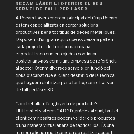
RECAM LÀSER LI OFEREIX EL SEU
SERVEI DE TALL PER LÀSER
A Recam Làser, empresa principal del Grup Recam,
estem especialitzats en cercar solucions
productives per a tot tipus de peces metàl·liques.
Disposem d’un gran equip que es deixa la pell en
cada projecte i de la millor maquinària
especialitzada que ens ajuda a continuar
posicionant-nos com a una empresa de referència
al sector. Oferim diversos serveis, en funció del
tipus d’acabat que el client desitgi o de la tècnica
que haguem d’utilitzar per a fer-ho, com el servei
de tall per làser 3D.
Com treballem l’enginyeria de producte?
Utilitzant el sistema CAD 3D, gràcies al qual, tant el
client com nosaltres podem validar els productes
d’una manera virtual abans de fabricar-los. És una
manera eficaç i molt còmoda de realitzar aquest