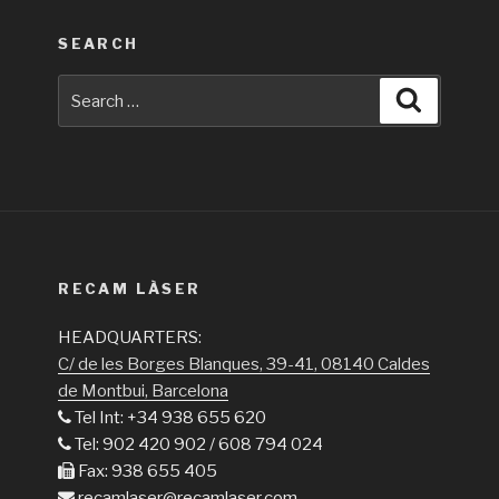
SEARCH
Search
Search
for:
RECAM LÀSER
HEADQUARTERS:
C/ de les Borges Blanques, 39-41, 08140 Caldes
de Montbui, Barcelona
Tel Int: +34 938 655 620
Tel: 902 420 902 / 608 794 024
Fax: 938 655 405
recamlaser@recamlaser.com