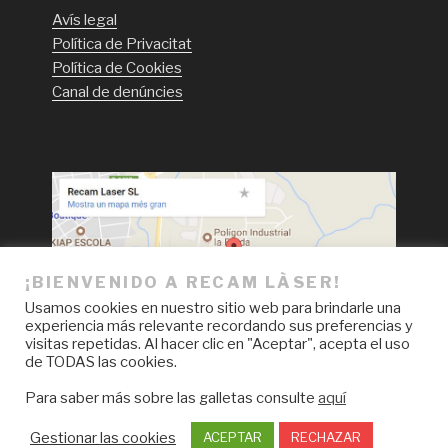
Avís legal
Política de Privacitat
Política de Cookies
Canal de denúncies
¡BIENVENIDO A RECAM LÀSER!
Usamos cookies en nuestro sitio web para brindarle una
experiencia más relevante recordando sus preferencias y
visitas repetidas. Al hacer clic en "Aceptar", acepta el uso
de TODAS las cookies.
Para saber más sobre las galletas consulte
aquí
Facebook
LinkedIn
Instagram
YouTube
Gestionar las cookies
ACEPTAR
RECHAZAR