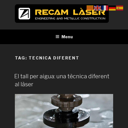
Skip
to
content
RECAM LÀSER
Enginyeria i construcció metàl·lica Tall per làser Barcelona
Menu
TAG:
TECNICA DIFERENT
El tall per aigua: una tècnica diferent
al làser