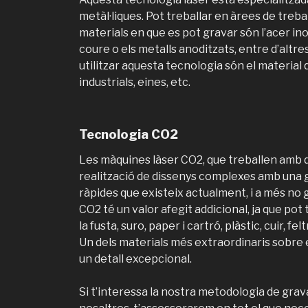
metàl·liques. Pot treballar en àrees de trebal
materials en que es pot gravar són l’acer inoxi
coure o els metalls anoditzats, entre d’altre
utilitzar aquesta tecnologia són el material q
industrials, eines, etc.
Tecnologia CO2
Les màquines làser CO2, que treballen amb di
realització de dissenys complexes amb una g
ràpides que existeix actualment, i a més no 
CO2 té un valor afegit addicional, ja que pot
la fusta, suro, paper i cartró, plàstic, cuir, fe
Un dels materials més extraordinaris sobre e
un detall excepcional.
Si t’interessa la nostra metodologia de grava