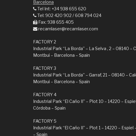
Barcelona
Tel Int: +34 938 655 620
Tel: 902 420 902 / 608 794 024
Fax: 938 655 405
recamlaser@recamlaser.com
FACTORY 2
Industrial Park “La Borda” – La Selva , 2 – 08140 – 
Montbui – Barcelona – Spain
FACTORY 3
Industrial Park “La Borda” – Garraf, 21 – 08140 – Ca
Montbui – Barcelona – Spain
FACTORY 4
Industrial Park “El Caño II” – Plot 10 – 14220 – Espie
Córdoba – Spain
FACTORY 5
Industrial Park “El Caño II” – Plot 1 – 14220 – Espie
– Spain