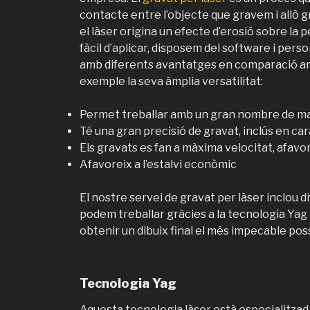
contacte entre l’objecte que gravem i allò g
el làser origina un efecte d’erosió sobre la 
fàcil d’aplicar, disposem del software i pers
amb diferents avantatges en comparació am
exemple la seva àmplia versatilitat:
Permet treballar amb un gran nombre de ma
Té una gran precisió de gravat, inclús en car
Els gravats es fan a màxima velocitat, afavo
Afavoreix a l’estalvi econòmic
El nostre servei de gravat per làser inclou d
podem treballar gràcies a la tecnologia Yag i
obtenir un dibuix final el més impecable poss
Tecnologia Yag
Aquesta tecnologia làser està especialitzad