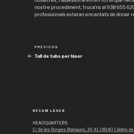
nosaltres, t’assessorarem en tot el que neces
nostre procediment, truca’ns al 938 655 620 
professionals estaran encantats de donar re
Post
Previous
PREVIOUS
navigation
Post
Tall de tubs per làser
RECAM LÀSER
HEADQUARTERS:
C/ de les Borges Blanques, 39-41, 08140 Caldes de