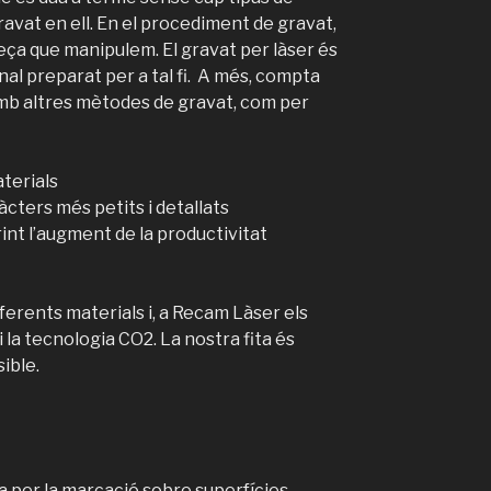
ravat en ell. En el procediment de gravat,
peça que manipulem. El gravat per làser és
onal preparat per a tal fi. A més, compta
b altres mètodes de gravat, com per
terials
àcters més petits i detallats
rint l’augment de la productivitat
iferents materials i, a Recam Làser els
 la tecnologia CO2. La nostra fita és
ible.
a per la marcació sobre superfícies