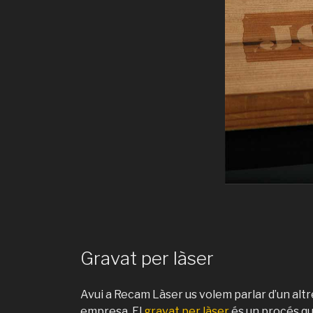
Gravat per làser
Avui a Recam Làser us volem parlar d’un altr
empresa. El
gravat per làser
és un procés qu