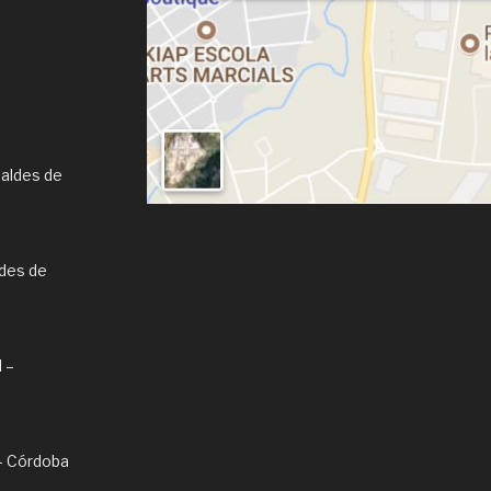
Caldes de
ldes de
l –
l – Córdoba