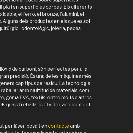
l pla i en superfícies corbes. Els diferents
dable, el ferro, el bronze, l’alumini, el
s. Alguns dels productes en els que es sol
uirúrgic i odontològic, joieria, peces
òxid de carboni, són perfectes per a la
ran precisió. És una de les màquines més
genera cap tipus de residu. La tecnologia
 treballar amb multitud de materials, com
ltre, goma EVA, tèxtils, entre molts d’altres.
ls quals treballa és el vidre, aconseguint
t per làser, posa’t en
contacte
amb