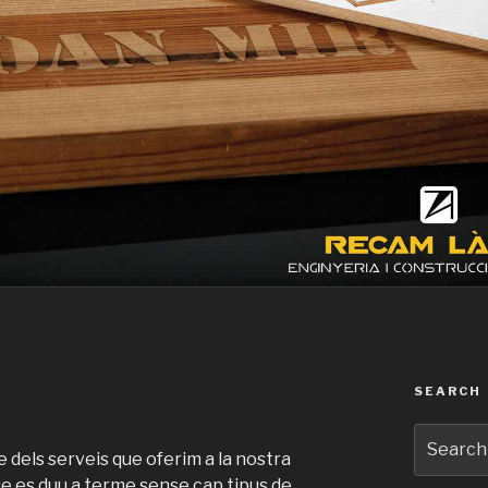
SEARCH
Search
for:
e dels serveis que oferim a la nostra
e es duu a terme sense cap tipus de