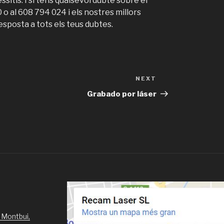
sitis. I si tens qualsevol dubte sobre el
o al 608 794 024 i els nostres millors
sposta a tots els teus dubtes.
NEXT
Next
Post
Grabado por láser
 Montbui,