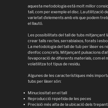
aquesta metodologia està molt millor consi
tall, com per exemple el disc. La utilització 
varietat d’elements amb els que podem trebal
el llautó.
Les possibilitats del tall de tubs mitjançant
crear talls rectes, serrabiaixos, forats i esbo
La metodologia del tall de tub per làser es r
d’enfoc concrets. Mitjançant pulsacions d’al
l’evaporació de diferents materials, com el m
volatilitza tot tipus de residu.
Algunes de les característiques més importa
tubs per làser són:
Minuciositat en el tall
Reproducció repetida de les peces
Precisió més alta de la ubicació dels trepant