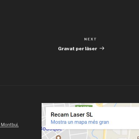
NEXT
Next
Post
Gravat per làser
 Montbui,