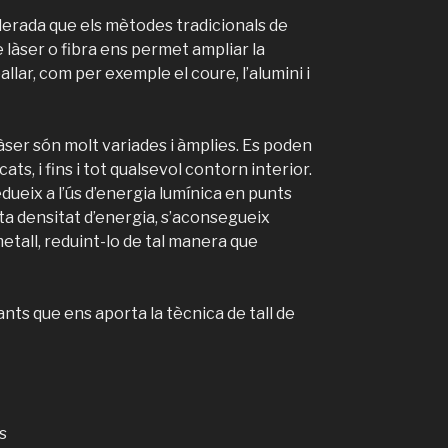
derada que els mètodes tradicionals de
de làser o fibra ens permet ampliar la
lar, com per exemple el coure, l’alumini i
 làser són molt variades i àmplies. Es poden
cats, i fins i tot qualsevol contorn interior.
edueix a l’ús d’energia lumínica en punts
ta densitat d’energia, s’aconsegueix
etall, reduint-lo de tal manera que
nts que ens aporta la tècnica de tall de
s