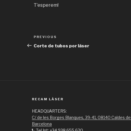
T’esperem!
Post
Previous
PREVIOUS
navigation
Post
Corte de tubos por láser
RECAM LÀSER
HEADQUARTERS:
C/ de les Borges Blanques, 39-41, 08140 Caldes de
Barcelona
Tel Int: +34 938 655 620