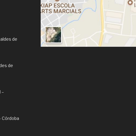
Caldes de
ldes de
l –
l – Córdoba