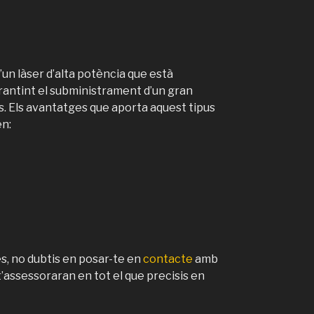
’un làser d’alta potència que està
antint el subministrament d’un gran
. Els avantatges que aporta aquest tipus
en:
es, no dubtis en posar-te en
contacte
amb
t’assessoraran en tot el que precisis en