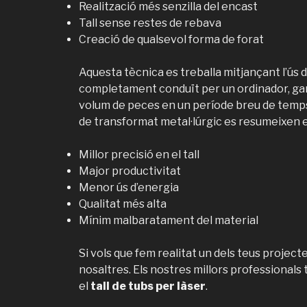
Realització més senzilla del encast
Tall sense restes de rebava
Creació de qualsevol forma de forat
Aquesta tècnica es treballa mitjançant l’ús d
completament conduït per un ordinador, gar
volum de peces en un període breu de temps
de transformat metal·lúrgic es resumeixen 
Millor precisió en el tall
Major productivitat
Menor ús d’energia
Qualitat més alta
Mínim malbaratament del material
Si vols que fem realitat un dels teus project
nosaltres. Els nostres millors professionals 
el
tall de tubs per làser
.