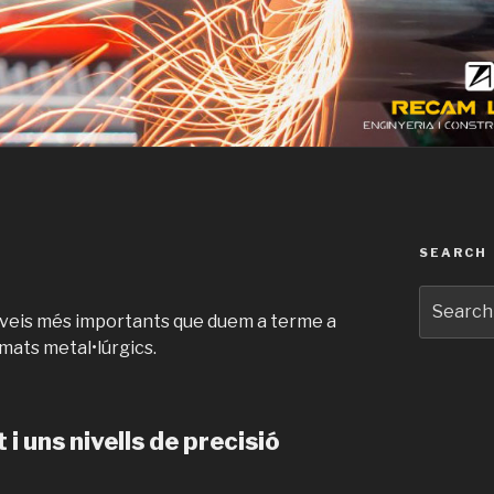
SEARCH
Search
for:
rveis més importants que duem a terme a
mats metal•lúrgics.
i uns nivells de precisió