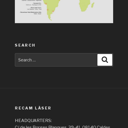
SEARCH
Search
Search
for:
RECAM LÀSER
HEADQUARTERS:
C/ de les Borges Blanques, 39-41, 08140 Caldes