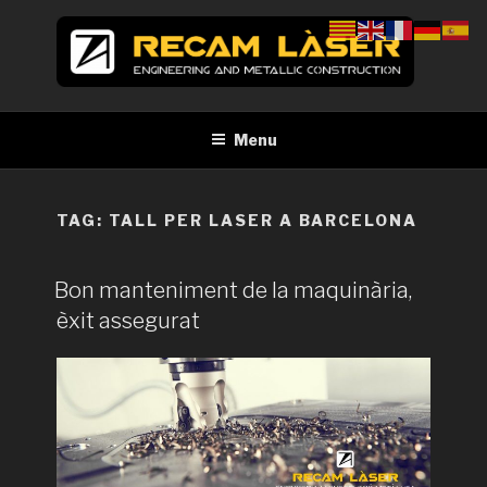
Skip
to
content
RECAM LÀSER
Enginyeria i construcció metàl·lica Tall per làser Barcelona
Menu
TAG:
TALL PER LASER A BARCELONA
Bon manteniment de la maquinària,
èxit assegurat