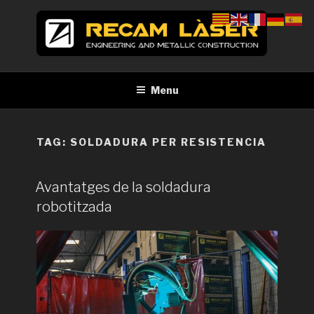
Skip
to
content
RECAM LÀSER
Enginyeria i construcció metàl·lica Tall per làser Barcelona
Menu
TAG:
SOLDADURA PER RESISTENCIA
Avantatges de la soldadura
robotitzada