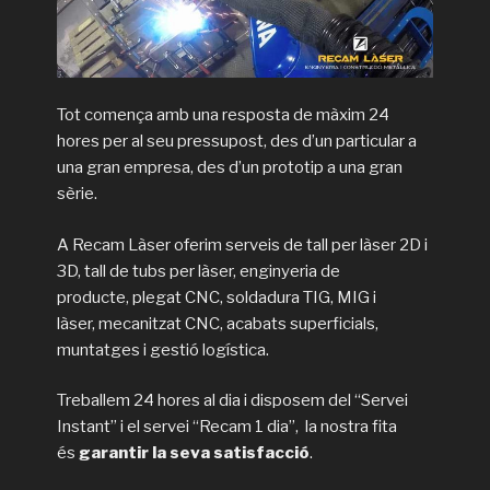
Tot comença amb una resposta de màxim 24
hores per al seu pressupost, des d’un particular a
una gran empresa, des d’un prototip a una gran
sèrie.
A Recam Làser oferim serveis de tall per làser 2D i
3D, tall de tubs per làser, enginyeria de
producte, plegat CNC, soldadura TIG, MIG i
làser, mecanitzat CNC, acabats superficials,
muntatges i gestió logística.
Treballem 24 hores al dia i disposem del “Servei
Instant” i el servei “Recam 1 dia”, la nostra fita
és
garantir la seva satisfacció
.