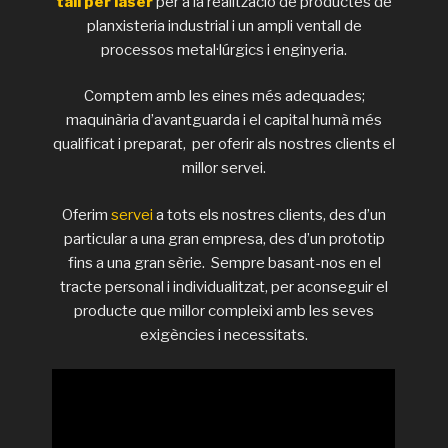
tall per làser
per a la realització de productes de
planxisteria industrial i un ampli ventall de
processos metal·lúrgics i enginyeria.
Comptem amb les eines més adequades;
maquinària d’avantguarda i el capital humà més
qualificat i preparat, per oferir als nostres clients el
millor servei.
Oferim
servei
a tots els nostres clients, des d’un
particular a una gran empresa, des d’un prototip
fins a una gran sèrie. Sempre basant-nos en el
tracte personal i individualitzat, per aconseguir el
producte que millor compleixi amb les seves
exigències i necessitats.