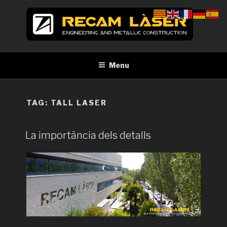
Skip
to
content
RECAM LÀSER
Enginyeria i construcció metàl·lica Tall per làser Barcelona
Menu
TAG:
TALL LASER
La importància dels detalls